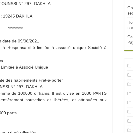
TOUNSSI N° 297- DAKHLA
Ga
se
 : 19245 DAKHLA
По
во
**********
Ca
en date de 09/08/2021
Pa
té à Responsabilité limitée à associé unique Société à
s :
 Limitée à Associé Unique
ente des habillements Prêt-à-porter
UNSSI N° 297- DAKHLA
a somme de 100000 dirhams. Il est divisé en 1000 PARTS
ièrement souscrites et libérées, et attribuées aux
00 parts
e durée illimitée.