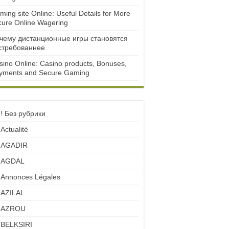
ming site Online: Useful Details for More
cure Online Wagering
чему дистанционные игры становятся
стребованнее
sino Online: Casino products, Bonuses,
yments and Secure Gaming
! Без рубрики
Actualité
AGADIR
AGDAL
Annonces Légales
AZILAL
AZROU
BELKSIRI