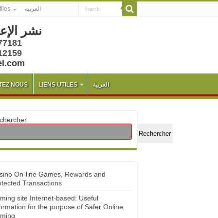
tiles
العربية
نشر الإع
77181
12159
el.com
TEZ NOUS
LIENS UTILES
العربية
chercher
Rechercher
sino On-line Games, Rewards and
otected Transactions
ming site Internet-based: Useful
ormation for the purpose of Safer Online
ming