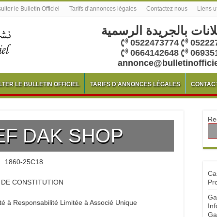
lter le Bulletin Officiel
Tarifs d’annonces légales
Contactez nous
Liens u
لانات بالجريدة الرسمية
0522473774
05222
0664142648
06935
annonce@bulletinoffici
TER LE BULLETIN OFFICIEL
TARIFS D’ANNONCES LÉGALES
CONTAC
Re
F DAK SHOP
1860-25C18
Ca
S DE CONSTITUTION
Pr
Ga
 Responsabilité Limitée à Associé Unique
Inf
Ga