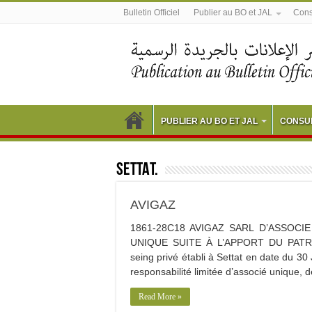
Bulletin Officiel
Publier au BO et JAL
Consu
PUBLIER AU BO ET JAL
CONSUL
SETTAT.
AVIGAZ
1861-28C18 AVIGAZ SARL D’ASSOCIE U
UNIQUE SUITE À L’APPORT DU PATRI
seing privé établi à Settat en date du 30 
responsabilité limitée d’associé unique, de
Read More »