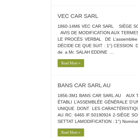
VEC CAR SARL
1860-14M6 VEC CAR SARL SIÈGE SO
AVIS DE MODIFICATION AUX TERMES 
LE PROCÈS VERBAL DE L’assemblée gé
DÉCIDE CE QUE SUIT : 1°) CESSION
de a Mr. SALAH EDDINE …
Read More »
BANS CAR SARL AU
1856-3M1 BANS CAR SARL.AU AUX T
ÉTABLI L’ASSEMBLÉE GÉNÉRALE D’U
UNIQUE .DONT LES CARACTÉRISTIQU
AU RC: 6465 IF:50190924 2-SIÈGE S
SETTAT LAMODIFICATION : 1°) Nominat
Read More »