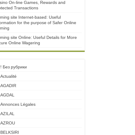
sino On-line Games, Rewards and
otected Transactions
ming site Internet-based: Useful
ormation for the purpose of Safer Online
ming
ming site Online: Useful Details for More
cure Online Wagering
! Без рубрики
Actualité
AGADIR
AGDAL
Annonces Légales
AZILAL
AZROU
BELKSIRI