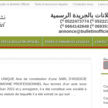
lter le Bulletin Officiel
Tarifs d’annonces légales
Contactez nous
Liens u
لانات بالجريدة الرسمية
0522473774
05222
0664142648
06935
annonce@bulletinoffici
TER LE BULLETIN OFFICIEL
TARIFS D’ANNONCES LÉGALES
CONTAC
Re
NIQUE Avis de constitution d’une SARL D’ASSOCIE
MOINE PROFESSIONNEL Aux termes d’un acte sous
Ca
Juin 2021 et y enregistré, il a été constitué une société à
be
s statuts de laquelle il a été extrait ce qui suit : …
Ca
tra