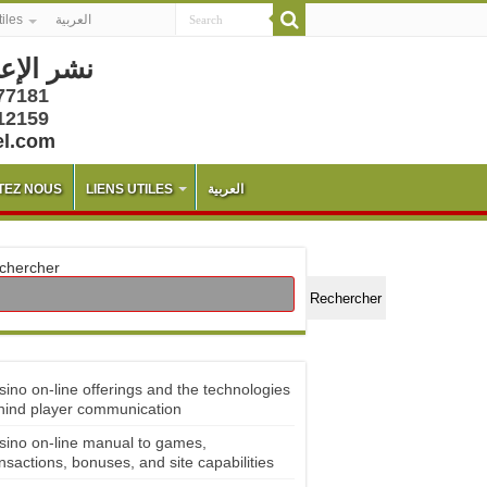
tiles
العربية
نشر الإع
77181
12159
el.com
TEZ NOUS
LIENS UTILES
العربية
chercher
Rechercher
sino on-line offerings and the technologies
hind player communication
sino on-line manual to games,
nsactions, bonuses, and site capabilities