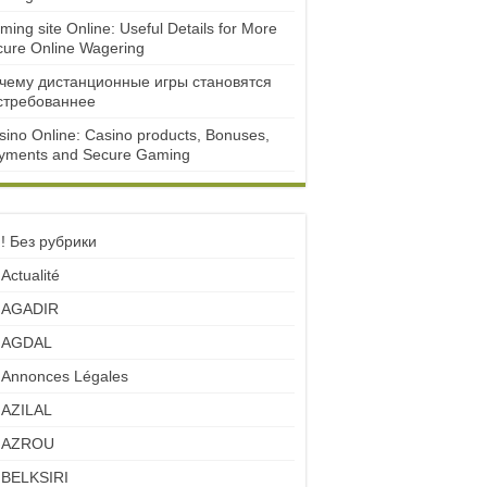
ming site Online: Useful Details for More
cure Online Wagering
чему дистанционные игры становятся
стребованнее
sino Online: Casino products, Bonuses,
yments and Secure Gaming
! Без рубрики
Actualité
AGADIR
AGDAL
Annonces Légales
AZILAL
AZROU
BELKSIRI