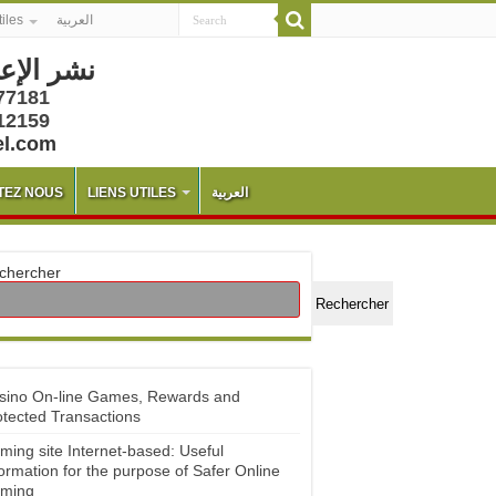
tiles
العربية
نشر الإع
77181
12159
el.com
TEZ NOUS
LIENS UTILES
العربية
chercher
Rechercher
sino On-line Games, Rewards and
otected Transactions
ming site Internet-based: Useful
ormation for the purpose of Safer Online
ming