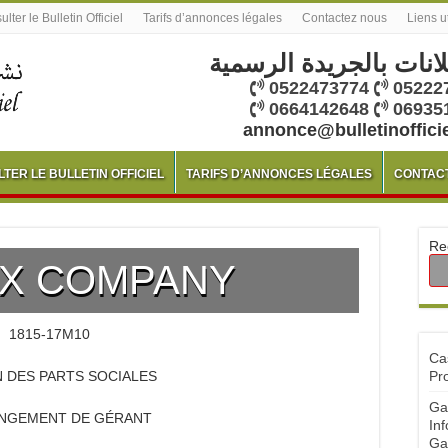
lter le Bulletin Officiel
Tarifs d’annonces légales
Contactez nous
Liens u
لانات بالجريدة الرسمية
0522473774
05222
0664142648
06935
annonce@bulletinoffici
TER LE BULLETIN OFFICIEL
TARIFS D’ANNONCES LÉGALES
CONTAC
Re
X COMPANY
1815-17M10
Ca
 DES PARTS SOCIALES
Pr
Ga
NGEMENT DE GÉRANT
Inf
Ga