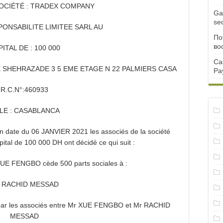
OCIÉTÉ : TRADEX COMPANY
Ga
se
PONSABILITE LIMITEE SARL AU
По
во
ITAL DE : 100 000
Ca
E SHEHRAZADE 3 5 EME ETAGE N 22 PALMIERS CASA
Pa
R.C.N°:460933
LLE : CASABLANCA
n date du 06 JANVIER 2021 les associés de la société
l de 100 000 DH ont décidé ce qui suit :
XUE FENGBO cède 500 parts sociales à :
r RACHID MESSAD
s par les associés entre Mr XUE FENGBO et Mr RACHID
MESSAD