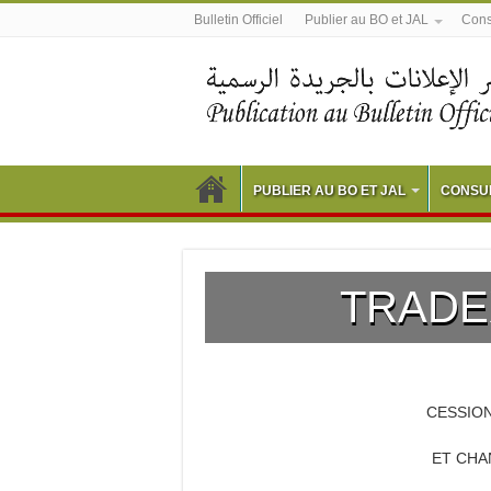
Bulletin Officiel
Publier au BO et JAL
Consu
PUBLIER AU BO ET JAL
CONSUL
TRADE
CESSION
ET CHA