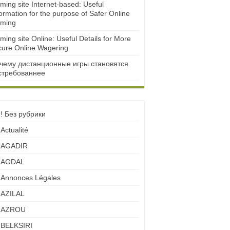
ming site Internet-based: Useful
ormation for the purpose of Safer Online
ming
ming site Online: Useful Details for More
cure Online Wagering
чему дистанционные игры становятся
стребованнее
! Без рубрики
Actualité
AGADIR
AGDAL
Annonces Légales
AZILAL
AZROU
BELKSIRI