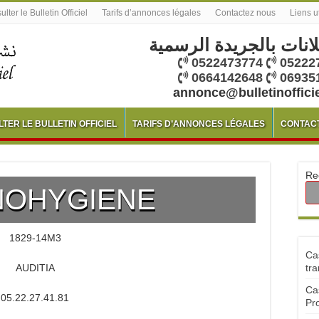
lter le Bulletin Officiel
Tarifs d’annonces légales
Contactez nous
Liens u
لانات بالجريدة الرسمية
0522473774
05222
0664142648
06935
annonce@bulletinoffici
TER LE BULLETIN OFFICIEL
TARIFS D’ANNONCES LÉGALES
CONTAC
Re
NOHYGIENE
1829-14M3
Ca
AUDITIA
tra
Ca
05.22.27.41.81
Pr