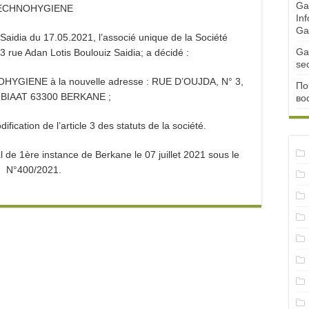
Ga
ECHNOHYGIENE
Inf
Ga
Saidia du 17.05.2021, l’associé unique de la Société
Ga
rue Adan Lotis Boulouiz Saidia; a décidé :
se
NOHYGIENE à la nouvelle adresse : RUE D’OUJDA, N° 3,
По
NBIAAT 63300 BERKANE ;
во
ification de l’article 3 des statuts de la société.
l de 1ère instance de Berkane le 07 juillet 2021 sous le
N°400/2021.