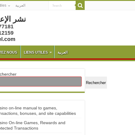
tiles
العربية
نشر الإع
77181
12159
el.com
TEZ NOUS
LIENS UTILES
العربية
chercher
Rechercher
sino on-line manual to games,
nsactions, bonuses, and site capabilities
sino On-line Games, Rewards and
otected Transactions