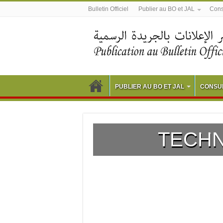
Bulletin Officiel
Publier au BO et JAL
Consu
PUBLIER AU BO ET JAL
CONSUL
TECH