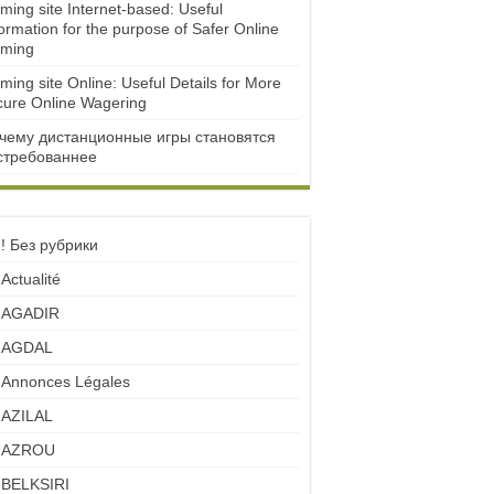
ming site Internet-based: Useful
ormation for the purpose of Safer Online
ming
ming site Online: Useful Details for More
cure Online Wagering
чему дистанционные игры становятся
стребованнее
! Без рубрики
Actualité
AGADIR
AGDAL
Annonces Légales
AZILAL
AZROU
BELKSIRI