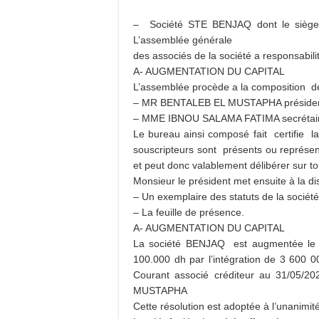
– Société STE BENJAQ dont le sièg
L’assemblée générale
des associés de la société a responsabilit
A- AUGMENTATION DU CAPITAL
L’assemblée procède a la composition d
– MR BENTALEB EL MUSTAPHA présiden
– MME IBNOU SALAMA FATIMA secrétai
Le bureau ainsi composé fait certifie la
souscripteurs sont présents ou représen
et peut donc valablement délibérer sur tou
Monsieur le président met ensuite à la d
– Un exemplaire des statuts de la sociét
– La feuille de présen
A- AUGMENTATION DU CAPITAL
La société BENJAQ est augmentée le c
100.000 dh par l’intégration de 3 600 0
Courant associé créditeur au 31/05/2
MUSTAPHA
Cette résolution est adoptée à l’unanimit