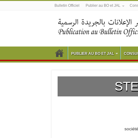
Bulletin Officiel
Publier au BO et JAL
Consu
PUBLIER AU BO ET JAL
CONSUL
STE
société