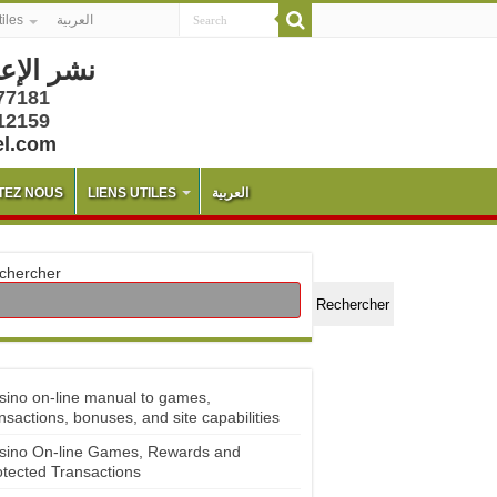
tiles
العربية
نشر الإع
77181
12159
el.com
TEZ NOUS
LIENS UTILES
العربية
chercher
Rechercher
sino on-line manual to games,
nsactions, bonuses, and site capabilities
sino On-line Games, Rewards and
otected Transactions