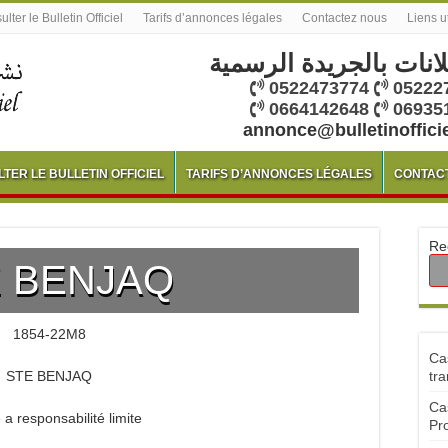
lter le Bulletin Officiel
Tarifs d’annonces légales
Contactez nous
Liens u
لانات بالجريدة الرسمية
0522473774
05222
0664142648
06935
annonce@bulletinoffici
TER LE BULLETIN OFFICIEL
TARIFS D’ANNONCES LÉGALES
CONTAC
Re
 BENJAQ
1854-22M8
Ca
STE BENJAQ
tra
Ca
 a responsabilité limite
Pr