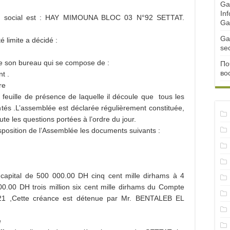
Ga
Inf
e social est : HAY MIMOUNA BLOC 03 N°92 SETTAT.
Ga
Ga
é limite a décidé :
se
e son bureau qui se compose de :
По
во
t .
re
 feuille de présence de laquelle il découle que tous les
tés .L’assemblée est déclarée régulièrement constituée,
te les questions portées à l’ordre du jour.
isposition de l’Assemblée les documents suivants :
é
ce.
apital de 500 000.00 DH cinq cent mille dirhams à 4
00.00 DH trois million six cent mille dirhams du Compte
021 ,Cette créance est détenue par Mr. BENTALEB EL
é