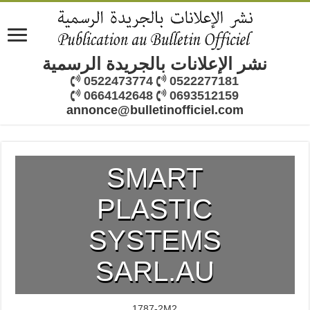
نشر الإعلانات بالجريدة الرسمية
0522473774
0522277181
0664142648
0693512159
annonce@bulletinofficiel.com
SMART
PLASTIC
SYSTEMS
SARL.AU
1787-2M2