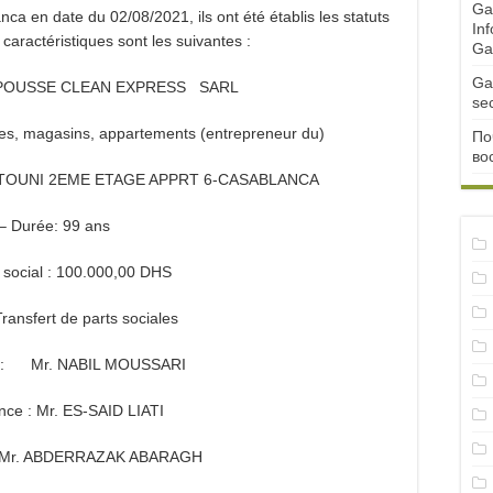
Ga
ca en date du 02/08/2021, ils ont été établis les statuts
Inf
caractéristiques sont les suivantes :
Ga
Ga
 : POUSSE CLEAN EXPRESS SARL
se
ures, magasins, appartements (entrepreneur du)
По
во
ERKTOUNI 2EME ETAGE APPRT 6-CASABLANCA
– Durée: 99 ans
l social : 100.000,00 DHS
Transfert de parts sociales
e : Mr. NABIL MOUSSARI
nce :
Mr. ES-SAID LIATI
Mr. ABDERRAZAK ABARAGH