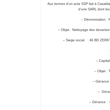
Aux termes d’un acte SSP fait à Casablan
d’une SARL dont les 
– Dénomination
– Objet : Nettoyage des devant
– Siege social : 46 BD Z
– Capita
– Objet : 
– Géranc
– Géra
– Gérance :