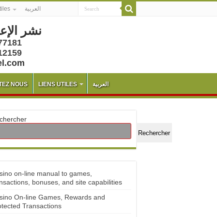
tiles
العربية
نشر الإع
77181
12159
el.com
TEZ NOUS
LIENS UTILES
العربية
chercher
Rechercher
sino on-line manual to games,
nsactions, bonuses, and site capabilities
sino On-line Games, Rewards and
otected Transactions