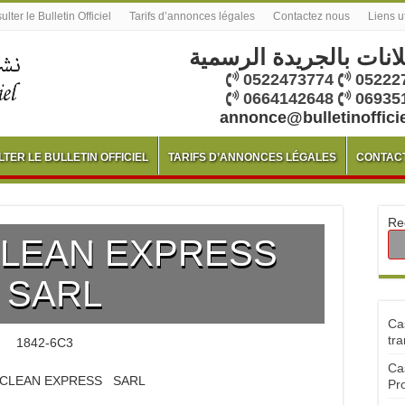
lter le Bulletin Officiel
Tarifs d’annonces légales
Contactez nous
Liens u
لانات بالجريدة الرسمية
0522473774
05222
0664142648
06935
annonce@bulletinoffici
TER LE BULLETIN OFFICIEL
TARIFS D’ANNONCES LÉGALES
CONTAC
Re
LEAN EXPRESS
SARL
Ca
tra
1842-6C3
Ca
CLEAN EXPRESS SARL
Pr