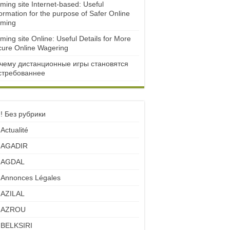
ming site Internet-based: Useful
ormation for the purpose of Safer Online
ming
ming site Online: Useful Details for More
cure Online Wagering
чему дистанционные игры становятся
стребованнее
! Без рубрики
Actualité
AGADIR
AGDAL
Annonces Légales
AZILAL
AZROU
BELKSIRI