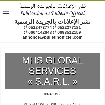
نشر الإعلانات بالجريدة الرسمية
0522473774
0522277181
0664142648
0693512159
annonce@bulletinofficiel.com
MHS GLOBAL
SERVICES
« S.A.R.L. »
1863-10M2
MHS GLOBAL SERVICES « S.A.R.L. »