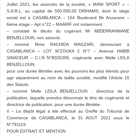
Juillet 2021, les associés de la société, « MANI SPORT » –
S.A.R.L, au capital de 500.000,00 DIRHAMS, dont le siège
social est à CASABLANCA – 154 Boulevard Bir Anzarane –
6ème étage – Apt n°22 – MAARIF ont notamment :
– constaté le décès du cogérant Mr ABDERRAHMANE
BENJELLOUN, non associé,
– nommé Mme RACHIDA MAGZARI, demeurant à
CASABLANCA – LOT M’ZOUKA 2 N°7 – Avenue HABIB
SINACEUR – C.I.N N°B326399, cogérante avec Melle LEILA
BENJELLOUN,
pour une durée illimitée avec les pouvoirs les plus étendu pour
agir séparément au nom de ladite société, modifié l’Article 15
des Statuts.
– nommé Melle LEILA BENJELLOUN : directrice de la
publication, laquelle prendra désormais le titre de cogérante et
directrice de publication, pour une durée illimitée.
II – Le dépôt légal a été effectué au Greffe du Tribunal de
Commerce de CASABLANCA, le 31 AOUT 2021 sous le
N°791119.
POUR EXTRAIT ET MENTION