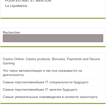
POUR EXTRAIT ET MENTION
La Liquidatrice
Rechercher
Casino Online: Casino products, Bonuses, Payments and Secure
Gaming
Что такое автоматизация и как она сказывается на
деятельность
Самые перспективнейшие IT специальности будущего
Самые перспективнейшие IT занятия будущего
Самые увлекательные нововведения в сегменте транспорта