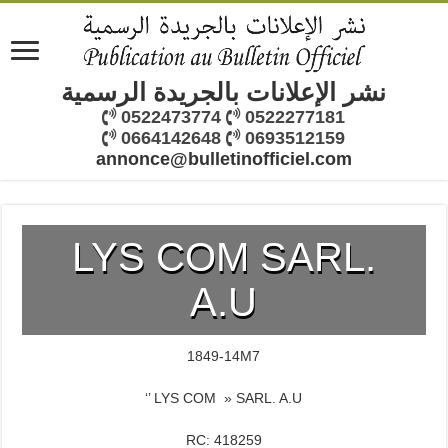
نشر الإعلانات بالجريدة الرسمية
0522473774
0522277181
0664142648
0693512159
annonce@bulletinofficiel.com
LYS COM SARL.
A.U
1849-14M7
‘’ LYS COM » SARL. A.U
RC: 418259