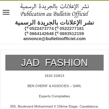
نشر الإعلانات بالجريدة الرسمية
0522473774
0522277181
0664142648
0693512159
annonce@bulletinofficiel.com
JAD FASHION
1816-31M13
BEN CHERIF & ASSOCIES – SARL
Experts Comptables
355, Boulevard Mohammed V 10ème Etage. Casablanca.