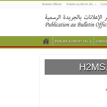
Bulletin Officiel
Publier au BO et JAL
Consu
PUBLIER AU BO ET JAL
CONSUL
H2MS
H