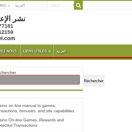
tiles
العربية
نشر الإع
77181
12159
el.com
TEZ NOUS
LIENS UTILES
العربية
chercher
Rechercher
sino on-line manual to games,
nsactions, bonuses, and site capabilities
sino On-line Games, Rewards and
otected Transactions