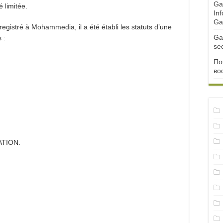
Ga
é limitée.
Inf
Ga
egistré à Mohammedia, il a été établi les statuts d’une
Ga
 :
se
По
во
TION.