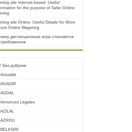
ming site Internet-based: Useful
ormation for the purpose of Safer Online
ming
ming site Online: Useful Details for More
cure Online Wagering
чему дистанционные игры становятся
стребованнее
! Без рубрики
Actualité
AGADIR
AGDAL
Annonces Légales
AZILAL
AZROU
BELKSIRI