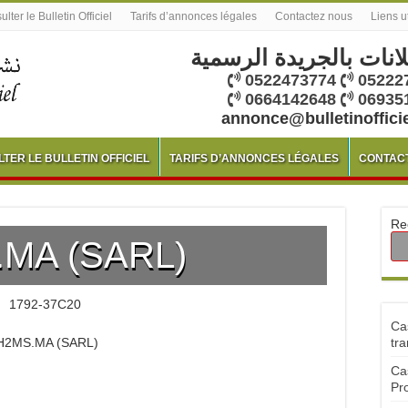
lter le Bulletin Officiel
Tarifs d’annonces légales
Contactez nous
Liens u
لانات بالجريدة الرسمية
0522473774
05222
0664142648
06935
annonce@bulletinoffici
TER LE BULLETIN OFFICIEL
TARIFS D’ANNONCES LÉGALES
CONTAC
Re
.MA (SARL)
1792-37C20
Ca
2MS.MA (SARL)
tra
Ca
Pr