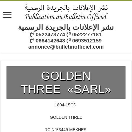
نشر الإعلانات بالجريدة الرسمية
0522473774
0522277181
0664142648
0693512159
annonce@bulletinofficiel.com
GOLDEN
THREE «SARL»
1804-15C5
GOLDEN THREE
RC N°53449 MEKNES