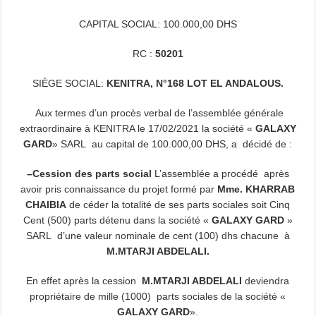
CAPITAL SOCIAL:
100.000,00
DHS
RC :
50201
SIÈGE SOCIAL:
KENITRA, N°168 LOT EL ANDALOUS.
Aux termes d’un procès verbal de l’assemblée générale
extraordinaire à KENITRA le 17/02/2021 la société «
GALAXY
GARD
» SARL au capital de
100.000,00
DHS, a décidé de :
–
Cession des parts social
L’assemblée a procédé après
avoir pris connaissance du projet formé par
Mme.
KHARRAB
CHAIBIA
de céder la totalité de ses parts sociales soit Cinq
Cent (500) parts détenu dans la société «
GALAXY GARD
»
SARL d’une valeur nominale de cent (100) dhs chacune à
M.MTARJI ABDELALI.
En effet après la cession
M.MTARJI ABDELALI
deviendra
propriétaire de mille (1000) parts sociales de la société «
GALAXY GARD
».