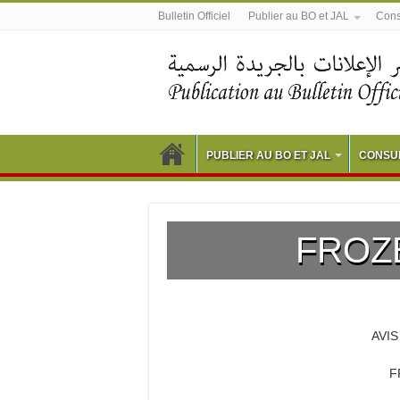
Bulletin Officiel
Publier au BO et JAL
Consu
PUBLIER AU BO ET JAL
CONSUL
FROZ
AVI
F