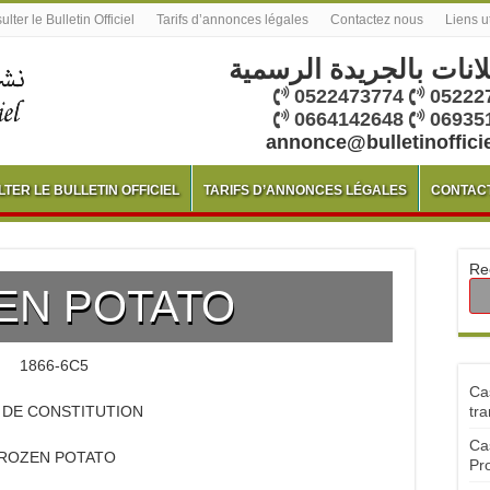
lter le Bulletin Officiel
Tarifs d’annonces légales
Contactez nous
Liens u
لانات بالجريدة الرسمية
0522473774
05222
0664142648
06935
annonce@bulletinoffici
TER LE BULLETIN OFFICIEL
TARIFS D’ANNONCES LÉGALES
CONTAC
Re
EN POTATO
1866-6C5
Ca
S DE CONSTITUTION
tra
Ca
ROZEN POTATO
Pr