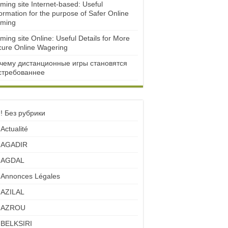
ming site Internet-based: Useful
ormation for the purpose of Safer Online
ming
ming site Online: Useful Details for More
cure Online Wagering
чему дистанционные игры становятся
стребованнее
! Без рубрики
Actualité
AGADIR
AGDAL
Annonces Légales
AZILAL
AZROU
BELKSIRI