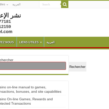
tiles
العربية
نشر الإع
77181
12159
el.com
TEZ NOUS
LIENS UTILES
العربية
chercher
Rechercher
sino on-line manual to games,
nsactions, bonuses, and site capabilities
sino On-line Games, Rewards and
otected Transactions