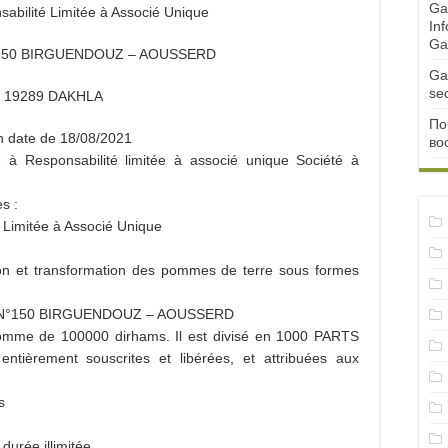
Ga
sabilité Limitée à Associé Unique
Inf
Ga
150 BIRGUENDOUZ – AOUSSERD
Ga
se
: 19289 DAKHLA
По
en date de 18/08/2021
во
té à Responsabilité limitée à associé unique Société à
s :
 Limitée à Associé Unique
tion et transformation des pommes de terre sous formes
 1 N°150 BIRGUENDOUZ – AOUSSERD
a somme de 100000 dirhams. Il est divisé en 1000 PARTS
ièrement souscrites et libérées, et attribuées aux
s
rée illimitée.