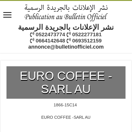
نشر الإعلانات بالجريدة الرسمية
0522473774
0522277181
0664142648
0693512159
annonce@bulletinofficiel.com
EURO COFFEE -
SARL AU
1866-15C14
EURO COFFEE -SARL AU