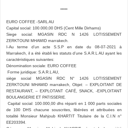
*****
EURO COFFEE -SARL AU
Capital social: 100.000,00 DHS (Cent Mille Dirhams)
Siege social: MGASIN RDC N 1426 LOTISSEMENT
ZERKTOUNI MHAMID marrakech.
I-Au terme d’un acte S.S.P en date du 08-07-2021 à
Marrakech, il a été établi les statuts d’une S.A.R.L AU ayant les
caractéristiques suivantes:
Dénomination sociale: EURO COFFEE
Forme juridique: S.A.R.L AU,
siège social MGASIN RDC N° 1426 LOTISSEMENT
ZERKTOUNI MHAMID marrakech, Objet: – EXPLOITANT DE
RESTAURANT, – EXPLOTANT CAFÉ, SNACK, -EXPLOITANT
BOULANGERIE ET PATISSERIE.
Capital social: 100.000,00 dhs réparti en 1 000 parts sociales
de 100 DHS chacune souscrites, libérées et attribuées en
totalité Monsieur Mahjoub KHARTIT Titulaire de la C.I.N n°
EE203394.