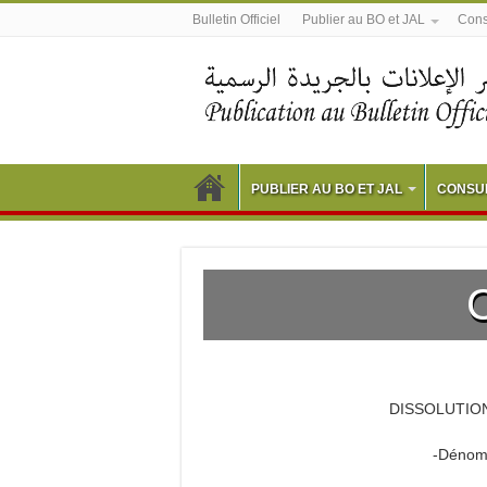
Bulletin Officiel
Publier au BO et JAL
Consu
PUBLIER AU BO ET JAL
CONSUL
DISSOLUTION
-Dénomi