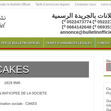
lter le Bulletin Officiel
Tarifs d’annonces légales
Contactez nous
Liens u
لانات بالجريدة الرسمية
0522473774
05222
0664142648
06935
annonce@bulletinoffici
TER LE BULLETIN OFFICIEL
TARIFS D’ANNONCES LÉGALES
CONTAC
Re
CAKES
1819-9M6
Ca
 ANTICIPEE DE LA SOCIETE
Pr
Ga
nation sociale : CAKES
Inf
Ga