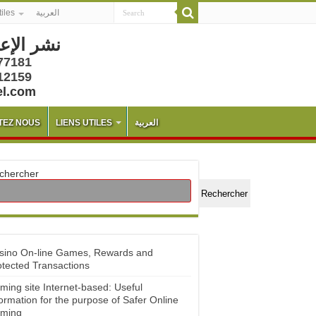
tiles
العربية
نشر الإع
77181
12159
el.com
TEZ NOUS
LIENS UTILES
العربية
chercher
Rechercher
sino On-line Games, Rewards and
otected Transactions
ming site Internet-based: Useful
ormation for the purpose of Safer Online
ming