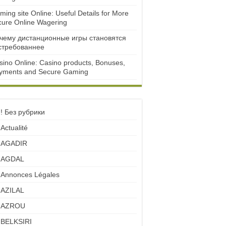
ming site Online: Useful Details for More
cure Online Wagering
чему дистанционные игры становятся
стребованнее
sino Online: Casino products, Bonuses,
yments and Secure Gaming
! Без рубрики
Actualité
AGADIR
AGDAL
Annonces Légales
AZILAL
AZROU
BELKSIRI