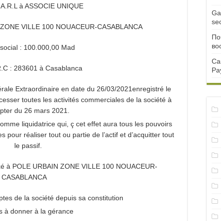
S.A.R.L à ASSOCIE UNIQUE
Ga
se
AIN ZONE VILLE 100 NOUACEUR-CASABLANCA
По
во
 social : 100.000,00 Mad
Ca
.C : 283601 à Casablanca
Pa
rale Extraordinaire en date du 26/03/2021enregistré le
 cesser toutes les activités commerciales de la société à
pter du 26 mars 2021.
liquidatrice qui, ç cet effet aura tous les pouvoirs
 pour réaliser tout ou partie de l’actif et d’acquitter tout
le passif.
est fixé à POLE URBAIN ZONE VILLE 100 NOUACEUR-
CASABLANCA
es de la société depuis sa constitution
s à donner à la gérance