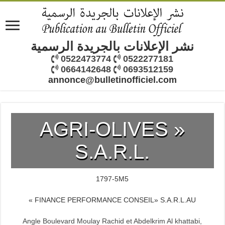
نشر الإعلانات بالجريدة الرسمية
0522473774
0522277181
0664142648
0693512159
annonce@bulletinofficiel.com
AGRI-OLIVES »
S.A.R.L.
1797-5M5
« FINANCE PERFORMANCE CONSEIL» S.A.R.L.AU
Angle Boulevard Moulay Rachid et Abdelkrim Al khattabi,