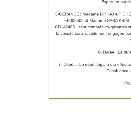
Expert en nutrit
5-GÉRANCE : Madame BTIHAJ AIT CHERIF 
EE308508 et Madame SARA KRIM de n
CD142485 sont nommés co-gérantes statut
la société sera valablement engagée pour
6- Durée : La duré
7- Dépôt : Le dépôt légal a été effectu
Casablanca l
Pou