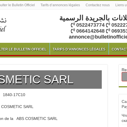
lter le Bulletin Officiel
Tarifs d’annonces légales
Contactez nous
Liens u
لانات بالجريدة الرسمية
0522473774
05222
0664142648
06935
annonce@bulletinoffici
TER LE BULLETIN OFFICIEL
TARIFS D’ANNONCES LÉGALES
CONTAC
Re
SMETIC SARL
1840-17C10
Ca
 COSMETIC SARL
Pa
Чт
ution de la ABS COSMETIC SARL
ск