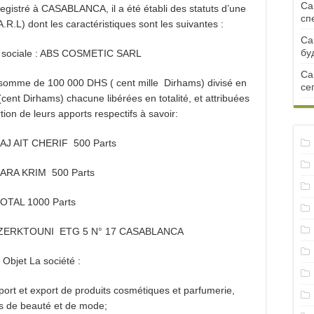
Са
egistré à CASABLANCA, il a été établi des statuts d’une
сп
A.R.L) dont les caractéristiques sont les suivantes :
Са
бу
n sociale : ABS COSMETIC SARL
Са
 la somme de 100 000 DHS ( cent mille Dirhams) divisé en
се
cent Dirhams) chacune libérées en totalité, et attribuées
ion de leurs apports respectifs à savoir:
HAJ AIT CHERIF 500 Parts
 SARA KRIM 500 Parts
OTAL 1000 Parts
 BD ZERKTOUNI ETG 5 N° 17 CASABLANCA
 Objet La société :
mport et export de produits cosmétiques et parfumerie,
es de beauté et de mode;