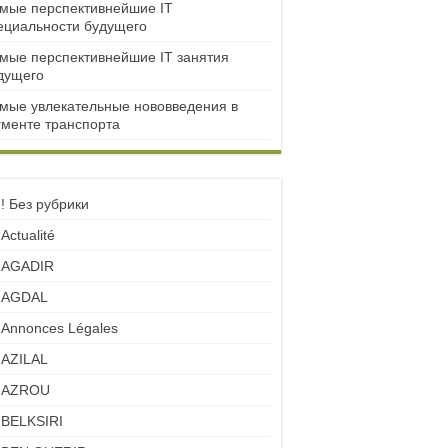
мые перспективнейшие IT
ециальности будущего
мые перспективнейшие IT занятия
дущего
мые увлекательные нововведения в
гменте транспорта
! Без рубрики
Actualité
AGADIR
AGDAL
Annonces Légales
AZILAL
AZROU
BELKSIRI