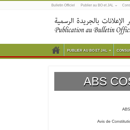
Bulletin Officiel
Publier au BO et JAL
Consu
PUBLIER AU BO ET JAL
CONSUL
ABS CO
ABS
Avis de Constit