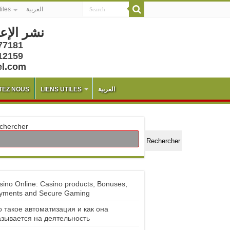
tiles
العربية
نشر الإع
77181
12159
el.com
TEZ NOUS
LIENS UTILES
العربية
chercher
Rechercher
sino Online: Casino products, Bonuses,
yments and Secure Gaming
о такое автоматизация и как она
азывается на деятельность