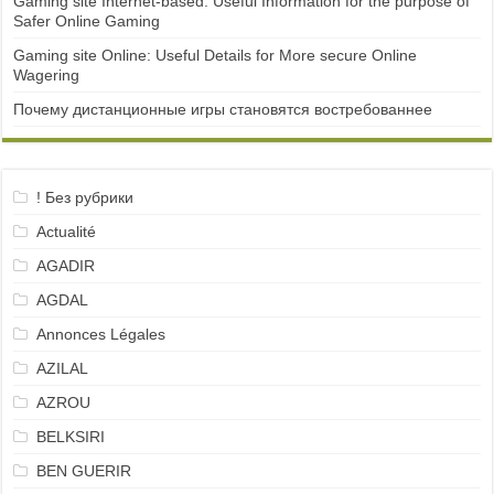
Gaming site Internet-based: Useful Information for the purpose of
Safer Online Gaming
Gaming site Online: Useful Details for More secure Online
Wagering
Почему дистанционные игры становятся востребованнее
! Без рубрики
Actualité
AGADIR
AGDAL
Annonces Légales
AZILAL
AZROU
BELKSIRI
BEN GUERIR