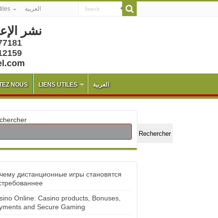
tiles
العربية
نشر الإع
77181
12159
el.com
TEZ NOUS
LIENS UTILES
العربية
chercher
Rechercher
чему дистанционные игры становятся
стребованнее
sino Online: Casino products, Bonuses,
yments and Secure Gaming