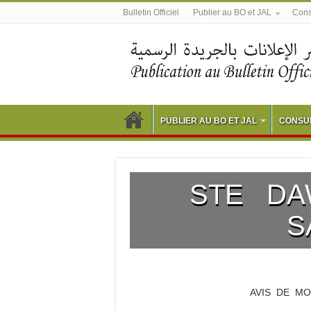
Bulletin Officiel
Publier au BO et JAL
Consu
PUBLIER AU BO ET JAL
CONSUL
STE DA
S
AVIS DE M