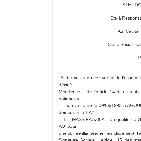
STE DA
Sté à Responsa
Au Capital
Siège Social
R
Au terme du procès-verbal de l’assemblé
décidé :
Modification de l’article 14 des sta
nationalité
marocaine né le 09/09/1993 à AGOUDI 
demeurant à HAY
EL MASSIRA AZILAL, en qualité de 
AU pour
une durrée illimitée, en remplacement
Signature Sociale : article 15 des