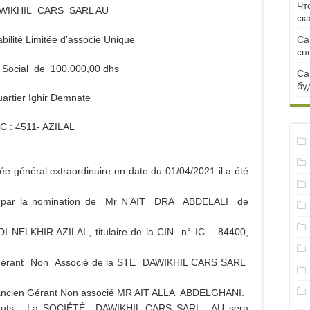
Чт
WIKHIL CARS SARL AU
ск
bilité Limitée d’associe Unique
Са
сп
 Social de 100.000,00 dhs
Са
бу
 : Quartier Ighir Demnate
C : 4511- AZILAL
e général extraordinaire en date du 01/04/2021 il a été
tuts par la nomination de Mr N’AIT DRA ABDELALI de
NELKHIR AZILAL, titulaire de la CIN n° IC – 84400,
Gérant Non Associé de la STE DAWIKHIL CARS SARL
 l’ancien Gérant Non associé MR AIT ALLA ABDELGHANI.
 statuts : La SOCIÉTÉ DAWIKHIL CARS SARL AU sera