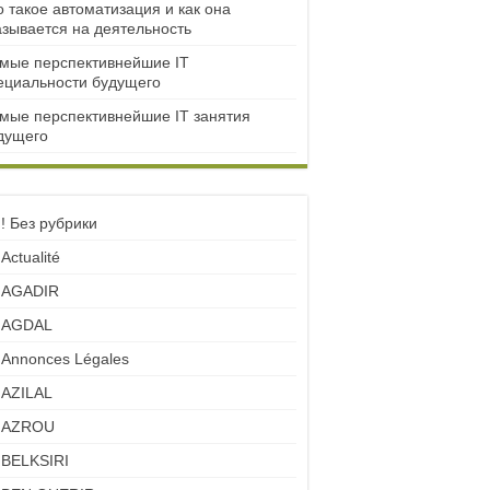
о такое автоматизация и как она
азывается на деятельность
мые перспективнейшие IT
ециальности будущего
мые перспективнейшие IT занятия
дущего
! Без рубрики
Actualité
AGADIR
AGDAL
Annonces Légales
AZILAL
AZROU
BELKSIRI