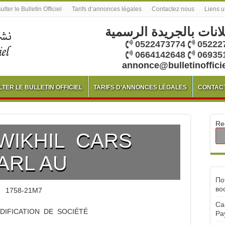
lter le Bulletin Officiel
Tarifs d’annonces légales
Contactez nous
Liens u
لانات بالجريدة الرسمية
0522473774
05222
0664142648
06935
annonce@bulletinoffici
TER LE BULLETIN OFFICIEL
TARIFS D’ANNONCES LÉGALES
CONTAC
Re
WIKHIL CARS
ARL AU
По
во
1758-21M7
Ca
ODIFICATION DE SOCIÉTÉ
Pa