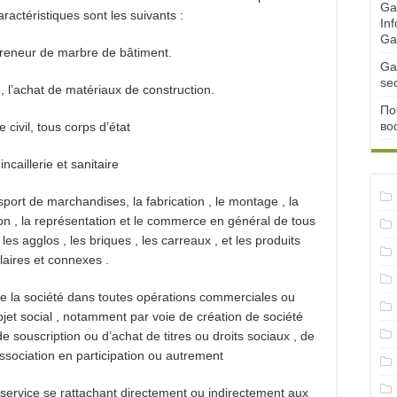
Ga
aractéristiques sont les suivants :
Inf
Ga
reneur de marbre de bâtiment.
Ga
se
e, l’achat de matériaux de construction.
По
во
 civil, tous corps d’état
ncaillerie et sanitaire
ansport de marchandises, la fabrication , le montage , la
tion , la représentation et le commerce en général de tous
s agglos , les briques , les carreaux , et les produits
laires et connexes .
 de la société dans toutes opérations commerciales ou
objet social , notamment par voie de création de société
 souscription ou d’achat de titres ou droits sociaux , de
association en participation ou autrement
 service se rattachant directement ou indirectement aux