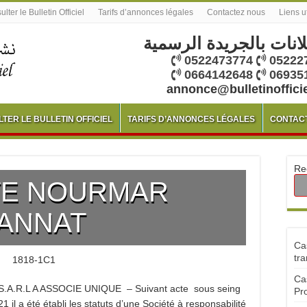
lter le Bulletin Officiel
Tarifs d’annonces légales
Contactez nous
Liens u
لانات بالجريدة الرسمية
0522473774
05222
0664142648
06935
annonce@bulletinoffici
TER LE BULLETIN OFFICIEL
TARIFS D’ANNONCES LÉGALES
CONTAC
Re
TE NOURMAR
ANNAT
Ca
tra
1818-1C1
Ca
R.L A ASSOCIE UNIQUE – Suivant acte sous seing
Pr
il a été établi les statuts d’une Société à responsabilité