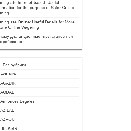
ming site Internet-based: Useful
ormation for the purpose of Safer Online
ming
ming site Online: Useful Details for More
cure Online Wagering
чему дистанционные игры становятся
стребованнее
! Без рубрики
Actualité
AGADIR
AGDAL
Annonces Légales
AZILAL
AZROU
BELKSIRI