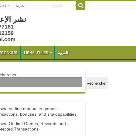
tiles
العربية
نشر الإع
77181
12159
el.com
TEZ NOUS
LIENS UTILES
العربية
chercher
Rechercher
sino on-line manual to games,
nsactions, bonuses, and site capabilities
sino On-line Games, Rewards and
otected Transactions