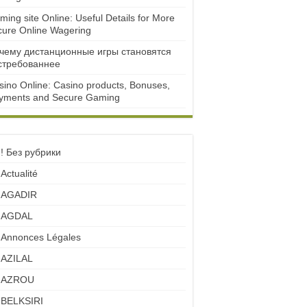
ming site Online: Useful Details for More
cure Online Wagering
чему дистанционные игры становятся
стребованнее
sino Online: Casino products, Bonuses,
yments and Secure Gaming
! Без рубрики
Actualité
AGADIR
AGDAL
Annonces Légales
AZILAL
AZROU
BELKSIRI