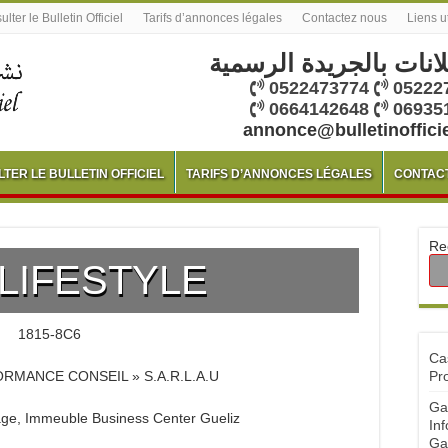
lter le Bulletin Officiel
Tarifs d’annonces légales
Contactez nous
Liens u
لانات بالجريدة الرسمية
0522473774
05222
0664142648
06935
annonce@bulletinoffici
TER LE BULLETIN OFFICIEL
TARIFS D’ANNONCES LÉGALES
CONTAC
Re
 LIFESTYLE
1815-8C6
Ca
RMANCE CONSEIL » S.A.R.L.A.U
Pr
Ga
ge, Immeuble Business Center Gueliz
Inf
Ga