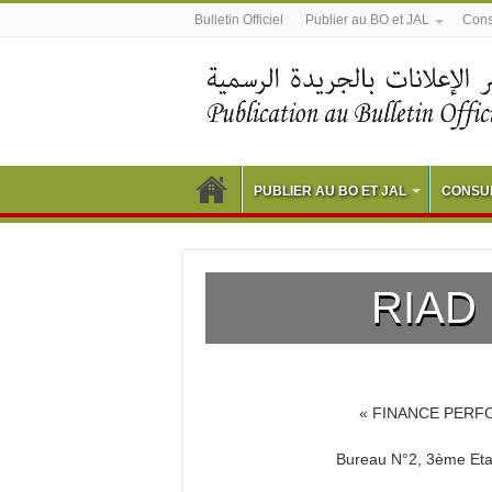
Bulletin Officiel
Publier au BO et JAL
Consu
PUBLIER AU BO ET JAL
CONSUL
RIAD
« FINANCE PERFO
Bureau N°2, 3ème Eta