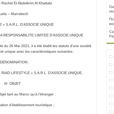
Rachid Et Abdelkrim Al Khattabi
Ga
se
ueliz – Marrakech
По
во
E » S.A.R.L. D’ASSOCIE UNIQUE
Ca
 A RESPONSABILITE LIMITEE D’ASSOCIE UNIQUE
Pa
 du 26 Mai 2021, il a été établi les statuts d’une société
cié unique avec les caractéristiques suivantes :
- DENOMINATION :
t « RIAD LIFESTYLE » S.A.R.L. D’ASSOCIE UNIQUE.
III- OBJET
bjet tant au Maroc qu’à l’étranger :
tation d’établissement touristique ;