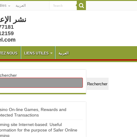
tiles
العربية
نشر الإع
77181
12159
el.com
TEZ NOUS
LIENS UTILES
العربية
chercher
Rechercher
sino On-line Games, Rewards and
otected Transactions
ming site Internet-based: Useful
ormation for the purpose of Safer Online
ming