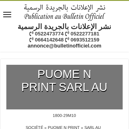
نشر الإعلانات بالجريدة الرسمية
0522473774
0522277181
0664142648
0693512159
annonce@bulletinofficiel.com
PUOME N
PRINT SARL AU
1800-29M10
SOCIÉTÉ « PUOME N PRINT » SARL AU