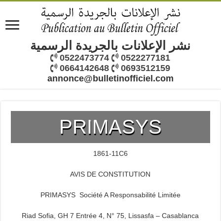
نشر الإعلانات بالجريدة الرسمية
0522473774
0522277181
0664142648
0693512159
annonce@bulletinofficiel.com
PRIMASYS
1861-11C6
AVIS DE CONSTITUTION
PRIMASYS Société A Responsabilité Limitée
Riad Sofia, GH 7 Entrée 4, N° 75, Lissasfa – Casablanca