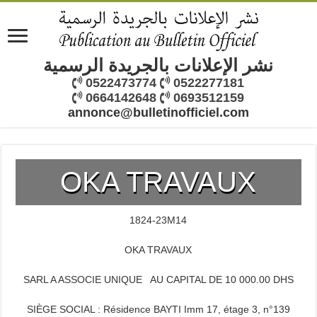
نشر الإعلانات بالجريدة الرسمية
0522473774
0522277181
0664142648
0693512159
annonce@bulletinofficiel.com
OKA TRAVAUX
1824-23M14
OKA TRAVAUX
SARL A ASSOCIE UNIQUE AU CAPITAL DE 10 000.00 DHS
SIÈGE SOCIAL : Résidence BAYTI Imm 17, étage 3, n°139