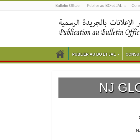
Bulletin Officiel
Publier au BO et JAL
Consu
PUBLIER AU BO ET JAL
CONSUL
NJ GL
N