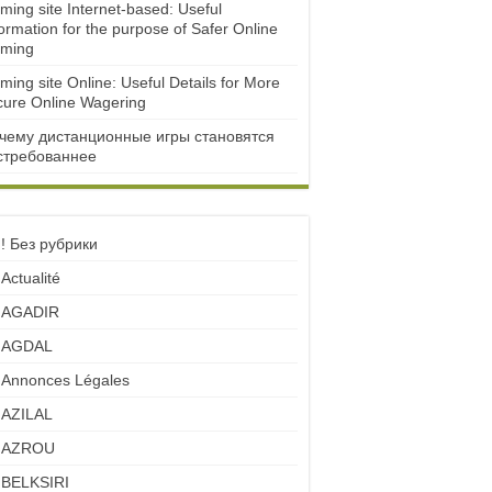
ming site Internet-based: Useful
ormation for the purpose of Safer Online
ming
ming site Online: Useful Details for More
cure Online Wagering
чему дистанционные игры становятся
стребованнее
! Без рубрики
Actualité
AGADIR
AGDAL
Annonces Légales
AZILAL
AZROU
BELKSIRI