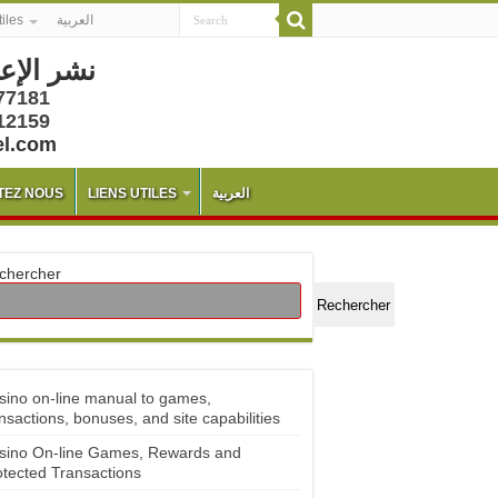
tiles
العربية
نشر الإع
77181
12159
el.com
TEZ NOUS
LIENS UTILES
العربية
chercher
Rechercher
sino on-line manual to games,
nsactions, bonuses, and site capabilities
sino On-line Games, Rewards and
otected Transactions