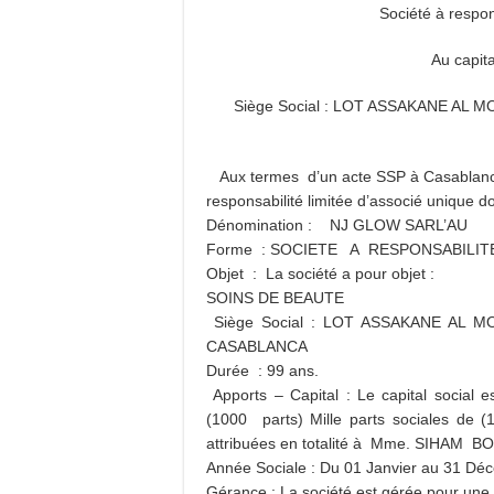
Société à respon
Au capit
Siège Social : LOT ASSAKANE A
Aux termes d’un acte SSP à Casablanca le
responsabilité limitée d’associé unique do
Dénomination
: NJ GLOW SARL’AU
Forme : SOCIETE A RESPONSABILIT
Objet : La société a pour objet :
SOINS DE BEAUTE
Siège Social : LOT ASSAKANE AL
CASABLANCA
Durée : 99 ans.
Apports – Capital : Le capital social e
(1000 parts) Mille parts sociales de 
attribuées en totalité à Mme. SIHAM B
Année Sociale : Du 01 Janvier au 31 D
Gérance : La société est gérée pour un