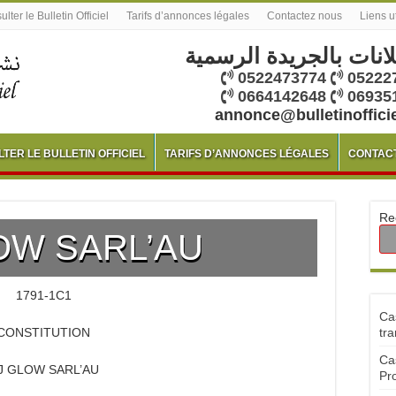
lter le Bulletin Officiel
Tarifs d’annonces légales
Contactez nous
Liens u
لانات بالجريدة الرسمية
0522473774
05222
0664142648
06935
annonce@bulletinoffici
TER LE BULLETIN OFFICIEL
TARIFS D’ANNONCES LÉGALES
CONTAC
Re
OW SARL’AU
1791-1C1
Ca
CONSTITUTION
tra
Ca
J GLOW SARL’AU
Pr