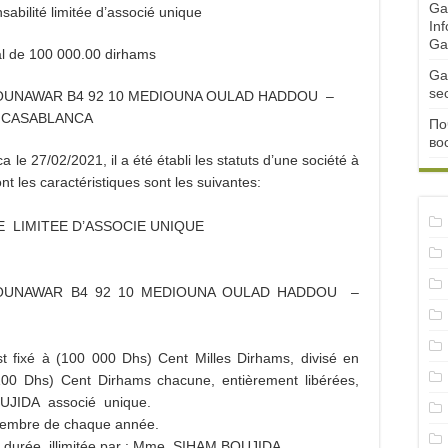
Ga
sabilité limitée d’associé unique
Inf
Ga
al de 100 000.00 dirhams
Ga
se
L MOUNAWAR B4 92 10 MEDIOUNA OULAD HADDOU –
CASABLANCA
По
во
 27/02/2021, il a été établi les statuts d’une société à
nt les caractéristiques sont les suivantes:
E LIMITEE D’ASSOCIE UNIQUE
 MOUNAWAR B4 92 10 MEDIOUNA OULAD HADDOU –
st fixé à (100 000 Dhs) Cent Milles Dirhams, divisé en
(100 Dhs) Cent Dirhams chacune, entièrement libérées,
OUJIDA associé unique.
écembre de chaque année.
e durée illimitée par : Mme. SIHAM BOUJIDA