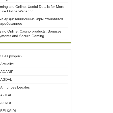
ming site Online: Useful Details for More
cure Online Wagering
чему дистанционные игры становятся
стребованнее
sino Online: Casino products, Bonuses,
yments and Secure Gaming
! Без рубрики
Actualité
AGADIR
AGDAL
Annonces Légales
AZILAL
AZROU
BELKSIRI