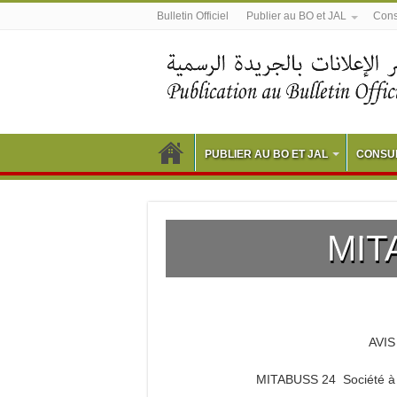
Bulletin Officiel
Publier au BO et JAL
Consu
PUBLIER AU BO ET JAL
CONSUL
MIT
AVI
MITABUSS 24 Société à R