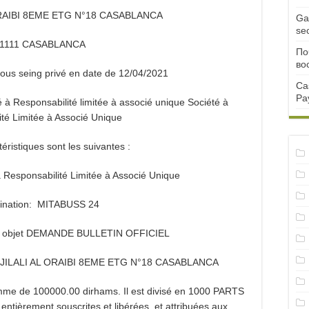
ORAIBI 8EME ETG N°18 CASABLANCA
Ga
se
501111 CASABLANCA
По
во
ous seing privé en date de 12/04/2021
Ca
Pa
été à Responsabilité limitée à associé unique Société à
té Limitée à Associé Unique
téristiques sont les suivantes :
à Responsabilité Limitée à Associé Unique
nation: MITABUSS 24
our objet DEMANDE BULLETIN OFFICIEL
UE JILALI AL ORAIBI 8EME ETG N°18 CASABLANCA
 somme de 100000.00 dirhams. Il est divisé en 1000 PARTS
ièrement souscrites et libérées, et attribuées aux