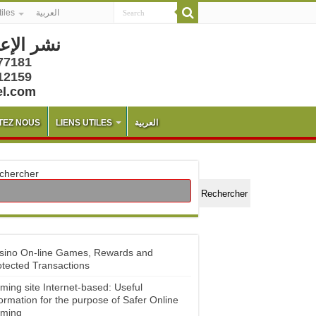
tiles
العربية
نشر الإع
77181
12159
el.com
TEZ NOUS
LIENS UTILES
العربية
chercher
Rechercher
sino On-line Games, Rewards and
otected Transactions
ming site Internet-based: Useful
ormation for the purpose of Safer Online
ming