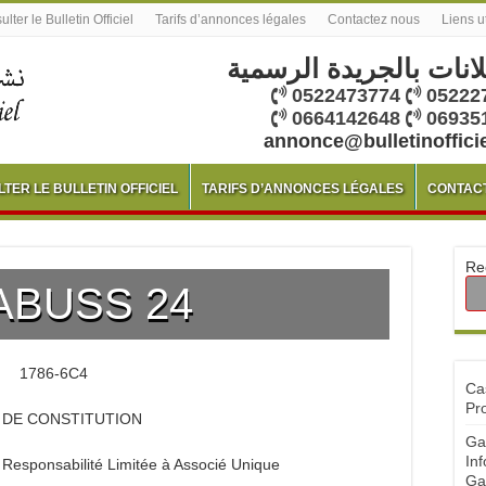
lter le Bulletin Officiel
Tarifs d’annonces légales
Contactez nous
Liens u
لانات بالجريدة الرسمية
0522473774
05222
0664142648
06935
annonce@bulletinoffici
TER LE BULLETIN OFFICIEL
TARIFS D’ANNONCES LÉGALES
CONTAC
Re
ABUSS 24
1786-6C4
Ca
Pr
S DE CONSTITUTION
Ga
Inf
esponsabilité Limitée à Associé Unique
Ga