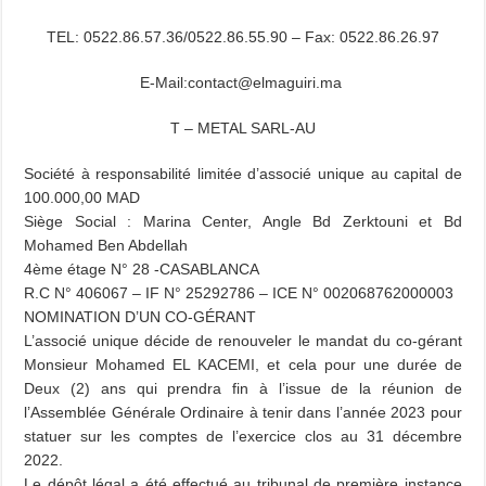
TEL: 0522.86.57.36/0522.86.55.90 – Fax: 0522.86.26.97
E-Mail:contact@elmaguiri.ma
T – METAL SARL-AU
Société à responsabilité limitée d’associé unique au capital de
100.000,00 MAD
Siège Social : Marina Center, Angle Bd Zerktouni et Bd
Mohamed Ben Abdellah
4ème étage N° 28 -CASABLANCA
R.C N° 406067 – IF N° 25292786 – ICE N° 002068762000003
NOMINATION D’UN CO-GÉRANT
L’associé unique décide de renouveler le mandat du co-gérant
Monsieur Mohamed EL KACEMI, et cela pour une durée de
Deux (2) ans qui prendra fin à l’issue de la réunion de
l’Assemblée Générale Ordinaire à tenir dans l’année 2023 pour
statuer sur les comptes de l’exercice clos au 31 décembre
2022.
Le dépôt légal a été effectué au tribunal de première instance