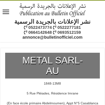
نشر الإعلانات بالجريدة الرسمية
0522473774
0522277181
0664142648
0693512159
annonce@bulletinofficiel.com
METAL SARL-
AU
1848-13M8
5 Rue Pléiades, Résidence Imrane
(En face école primaire Abdelmoumen), Appt N°5 Casablanca