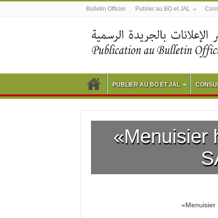
Bulletin Officiel
Publier au BO et JAL
Consu
PUBLIER AU BO ET JAL
CONSUL
«Menuisier
S
«Menuisier