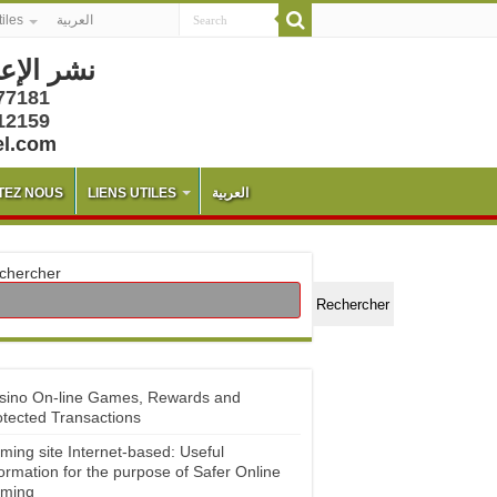
tiles
العربية
نشر الإع
77181
12159
el.com
TEZ NOUS
LIENS UTILES
العربية
chercher
Rechercher
sino On-line Games, Rewards and
otected Transactions
ming site Internet-based: Useful
ormation for the purpose of Safer Online
ming