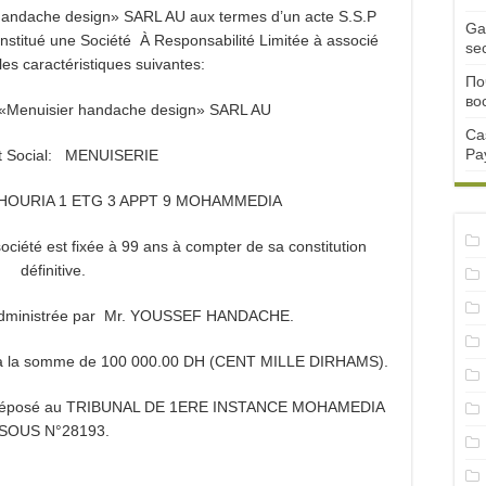
 handache design» SARL AU aux termes d’un acte S.S.P
Ga
constitué une Société À Responsabilité Limitée à associé
se
les caractéristiques suivantes:
По
во
: «Menuisier handache design» SARL AU
Ca
Pa
t Social: MENUISERIE
OT HOURIA 1 ETG 3 APPT 9 MOHAMMEDIA
société est fixée à 99 ans à compter de sa constitution
définitive.
t administrée par Mr. YOUSSEF HANDACHE.
 fixé à la somme de 100 000.00 DH (CENT MILLE DIRHAMS).
éposé au TRIBUNAL DE 1ERE INSTANCE MOHAMEDIA
SOUS N°28193.