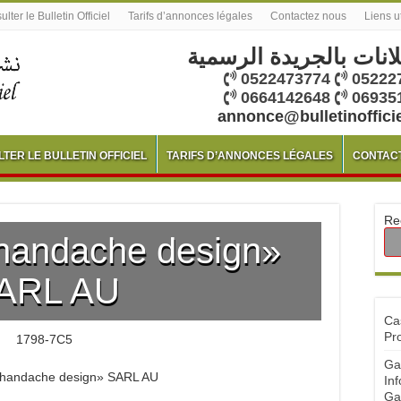
lter le Bulletin Officiel
Tarifs d’annonces légales
Contactez nous
Liens u
لانات بالجريدة الرسمية
0522473774
05222
0664142648
06935
annonce@bulletinoffici
TER LE BULLETIN OFFICIEL
TARIFS D’ANNONCES LÉGALES
CONTAC
Re
 handache design»
ARL AU
Ca
Pr
1798-7C5
Ga
 handache design» SARL AU
Inf
Ga