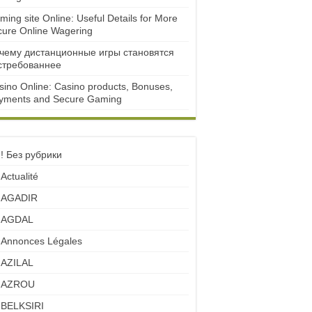
ming site Online: Useful Details for More
cure Online Wagering
чему дистанционные игры становятся
стребованнее
sino Online: Casino products, Bonuses,
yments and Secure Gaming
! Без рубрики
Actualité
AGADIR
AGDAL
Annonces Légales
AZILAL
AZROU
BELKSIRI