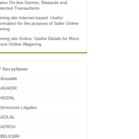
sino On-line Games, Rewards and
otected Transactions
ming site Internet-based: Useful
ormation for the purpose of Safer Online
ming
ming site Online: Useful Details for More
cure Online Wagering
! Без рубрики
Actualité
AGADIR
AGDAL
Annonces Légales
AZILAL
AZROU
BELKSIRI