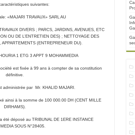
Ca
caractéristiques suivantes:
Pr
ciale: «MAJARI TRAVAUX» SARL AU
Ga
Inf
Ga
TRAVAUX DIVERS ; PARCS, JARDINS, AVENUES, ETC
ON OU DE L’ENTRETIEN DES) ; NETTOYAGE DES
Ga
, APPARTEMENTS (ENTREPRENEUR DU).
se
OT HOURIA 1 ETG 3 APPT 9 MOHAMMEDIA
société est fixée à 99 ans à compter de sa constitution
définitive.
est administrée par Mr. KHALID MAJARI.
st fixé ainsi à la somme de 100 000.00 DH (CENT MILLE
DIRHAMS).
été déposé au TRIBUNAL DE 1ERE INSTANCE
EDIA SOUS N°28405.