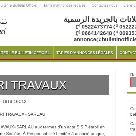
lter le Bulletin Officiel
Tarifs d’annonces légales
Contactez nous
Liens u
لانات بالجريدة الرسمية
0522473774
05222
0664142648
06935
annonce@bulletinoffici
TER LE BULLETIN OFFICIEL
TARIFS D’ANNONCES LÉGALES
CONTAC
Re
RI TRAVAUX
1818-16C12
Ca
I TRAVAUX» SARL AU
be
Ca
RAVAUX»SARL AU aux termes d’un acte S.S.P établi en
tra
 une Société À Responsabilité Limitée à associé unique,