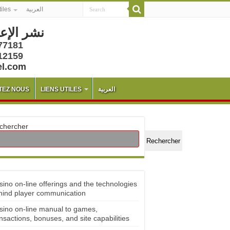
tiles
العربية
نشر الإع
77181
12159
el.com
TEZ NOUS
LIENS UTILES
العربية
chercher
Rechercher
sino on-line offerings and the technologies
hind player communication
sino on-line manual to games,
nsactions, bonuses, and site capabilities