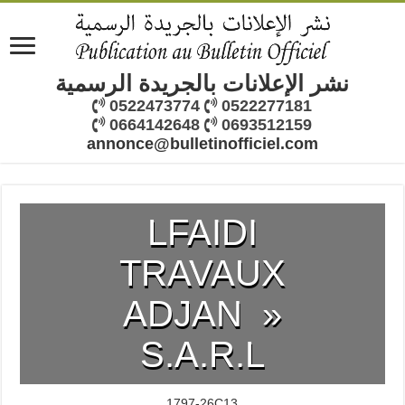
نشر الإعلانات بالجريدة الرسمية
0522473774
0522277181
0664142648
0693512159
annonce@bulletinofficiel.com
LFAIDI
TRAVAUX
ADJAN »
S.A.R.L
1797-26C13