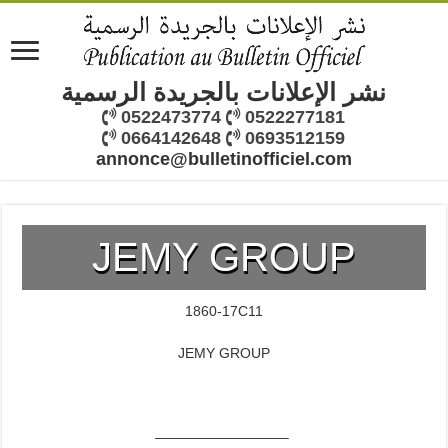
نشر الإعلانات بالجريدة الرسمية
0522473774
0522277181
0664142648
0693512159
annonce@bulletinofficiel.com
JEMY GROUP
1860-17C11
JEMY GROUP
—————————–