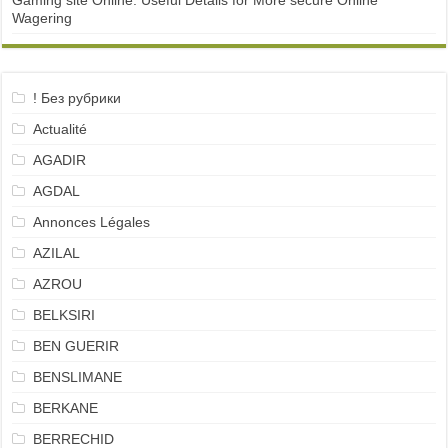
Gaming site Online: Useful Details for More secure Online
Wagering
! Без рубрики
Actualité
AGADIR
AGDAL
Annonces Légales
AZILAL
AZROU
BELKSIRI
BEN GUERIR
BENSLIMANE
BERKANE
BERRECHID