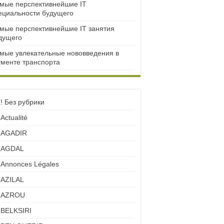
мые перспективнейшие IT
ециальности будущего
мые перспективнейшие IT занятия
дущего
мые увлекательные нововведения в
гменте транспорта
! Без рубрики
Actualité
AGADIR
AGDAL
Annonces Légales
AZILAL
AZROU
BELKSIRI