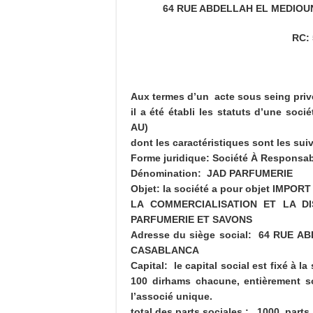
64 RUE ABDELLAH EL MEDIOU
RC: 
Aux termes d’un acte sous seing priv
il a été établi les statuts d’une soc
AU)
dont les caractéristiques sont les sui
Forme juridique: Société À Responsab
Dénomination: JAD PARFUMERIE
Objet: la société a pour objet IMPOR
LA COMMERCIALISATION ET LA DI
PARFUMERIE ET SAVONS
Adresse du siège social: 64 RUE
CASABLANCA
Capital: le capital social est fixé à 
100 dirhams chacune, entièrement so
l’associé unique.
total des parts sociales : 1000 parts