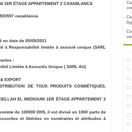
Са
NI 1ER ÉTAGE APPARTEMENT 2 CASABLANCA
сп
503597 casablanca
Са
бу
Са
се
é en date de 05/05/2021
iété à Responsabilité limitée à associé unique (SARL
vantes :
ilité Limitée à Associés Unique ( SARL AU)
T & EXPORT
STRIBUTION DE TOUS PRODUITS COSMÉTIQUES,
 ABDELLAH EL MEDIOUNI 1ER ÉTAGE APPARTEMENT 2
la somme de 100000 DHS, il est divisé en 1000 parts de
uscrites et libérées en numéraires et attribuées à