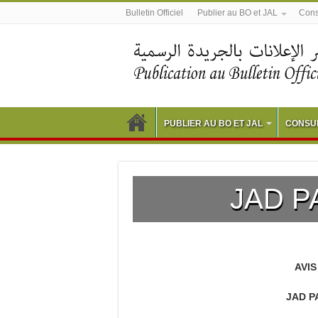
Bulletin Officiel
Publier au BO et JAL
Consu
PUBLIER AU BO ET JAL
CONSUL
JAD P
AVIS
JAD P