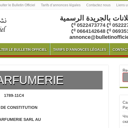
lter le Bulletin Officiel
Tarifs d’annonces légales
Contactez nous
Liens u
لانات بالجريدة الرسمية
0522473774
05222
0664142648
06935
annonce@bulletinoffici
TER LE BULLETIN OFFICIEL
TARIFS D’ANNONCES LÉGALES
CONTAC
Re
ARFUMERIE
1789-11C4
Ca
 DE CONSTITUTION
Pa
Чт
ARFUMERIE SARL AU
ск