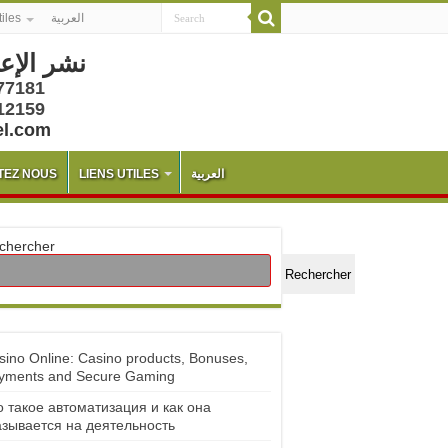
tiles
العربية
نشر الإع
77181
12159
el.com
TEZ NOUS
LIENS UTILES
العربية
chercher
Rechercher
sino Online: Casino products, Bonuses,
yments and Secure Gaming
о такое автоматизация и как она
азывается на деятельность