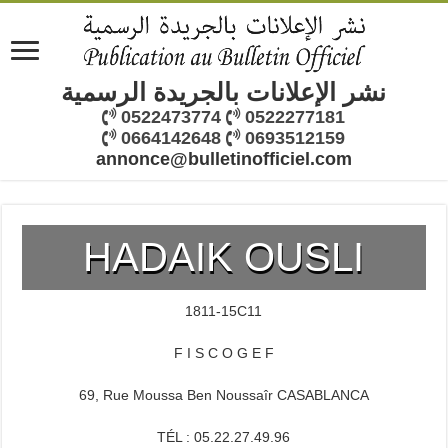
نشر الإعلانات بالجريدة الرسمية
0522473774
0522277181
0664142648
0693512159
annonce@bulletinofficiel.com
HADAIK OUSLI
1811-15C11
F I S C O G E F
69, Rue Moussa Ben Noussaîr CASABLANCA
TÉL : 05.22.27.49.96