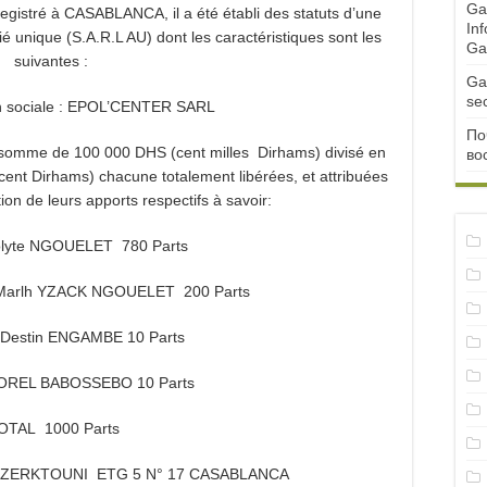
Ga
egistré à CASABLANCA, il a été établi des statuts d’une
Inf
ié unique (S.A.R.L AU) dont les caractéristiques sont les
Ga
suivantes :
Ga
se
n sociale : EPOL’CENTER SARL
По
 la somme de 100 000 DHS (cent milles Dirhams) divisé en
во
cent Dirhams) chacune totalement libérées, et attribuées
on de leurs apports respectifs à savoir:
ppolyte NGOUELET 780 Parts
e Marlh YZACK NGOUELET 200 Parts
 Destin ENGAMBE 10 Parts
n FIDOREL BABOSSEBO 10 Parts
OTAL 1000 Parts
BD ZERKTOUNI ETG 5 N° 17 CASABLANCA