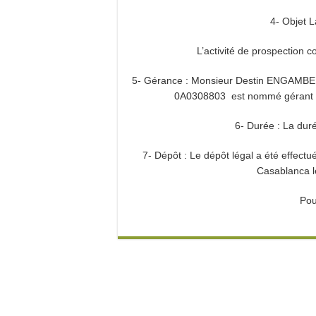
4- Objet L
L’activité de prospection c
5- Gérance : Monsieur Destin ENGAMBE, D
0A0308803 est nommé gérant sta
6- Durée : La duré
7- Dépôt : Le dépôt légal a été effectu
Casablanca l
Pou