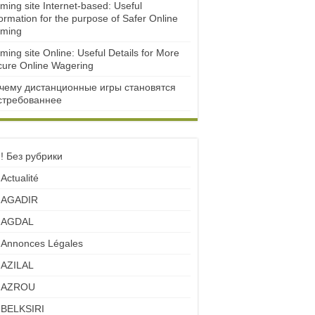
ming site Internet-based: Useful
ormation for the purpose of Safer Online
ming
ming site Online: Useful Details for More
cure Online Wagering
чему дистанционные игры становятся
стребованнее
! Без рубрики
Actualité
AGADIR
AGDAL
Annonces Légales
AZILAL
AZROU
BELKSIRI