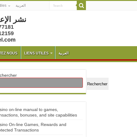
tiles
العربية
نشر الإع
77181
12159
el.com
TEZ NOUS
LIENS UTILES
العربية
chercher
Rechercher
sino on-line manual to games,
nsactions, bonuses, and site capabilities
sino On-line Games, Rewards and
otected Transactions