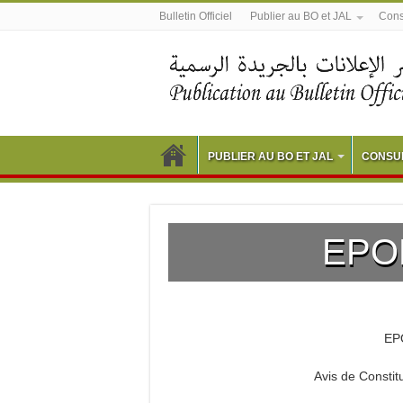
Bulletin Officiel
Publier au BO et JAL
Consu
PUBLIER AU BO ET JAL
CONSUL
EPO
EP
Avis de Const