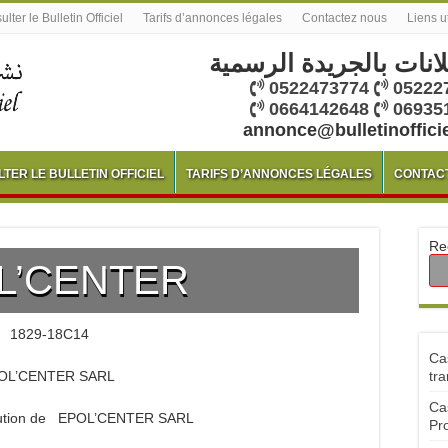
lter le Bulletin Officiel
Tarifs d’annonces légales
Contactez nous
Liens u
لانات بالجريدة الرسمية
0522473774
05222
0664142648
06935
annonce@bulletinoffici
TER LE BULLETIN OFFICIEL
TARIFS D’ANNONCES LÉGALES
CONTAC
Re
L’CENTER
1829-18C14
Ca
OL’CENTER SARL
tra
Ca
itution de EPOL’CENTER SARL
Pr