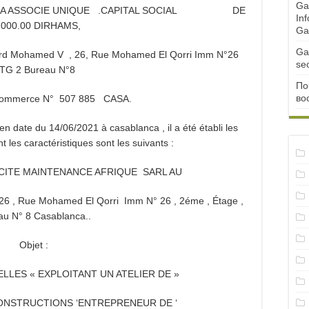
Ga
ITEE A ASSOCIE UNIQUE .CAPITAL SOCIAL DE
Inf
 000.00 DIRHAMS,
Ga
Ga
ard Mohamed V , 26, Rue Mohamed El Qorri Imm N°26
se
TG 2 Bureau N°8
По
во
 Commerce N°
507 885 CASA.
n date du 14/06/2021 à casablanca , il a été établi les
t les caractéristiques sont les suivants :
RICITE MAINTENANCE AFRIQUE SARL AU
26 , Rue Mohamed El Qorri Imm N° 26 , 2éme , Étage ,
au N° 8 Casablanca..
Objet :
LLES « EXPLOITANT UN ATELIER DE »
ONSTRUCTIONS ‘ENTREPRENEUR DE ‘