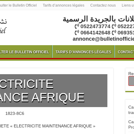
lter le Bulletin Officiel
Tarifs d’annonces légales
Contactez nous
Liens u
لانات بالجريدة الرسمية
0522473774
05222
0664142648
06935
annonce@bulletinoffici
TER LE BULLETIN OFFICIEL
TARIFS D’ANNONCES LÉGALES
CONTAC
Re
CTRICITE
ANCE AFRIQUE
Ca
tra
1823-8C6
Ca
IETE « ELECTRICITE MAINTENANCE AFRIQUE »
Pr