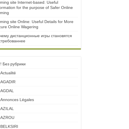
ming site Internet-based: Useful
ormation for the purpose of Safer Online
ming
ming site Online: Useful Details for More
cure Online Wagering
чему дистанционные игры становятся
стребованнее
! Без рубрики
Actualité
AGADIR
AGDAL
Annonces Légales
AZILAL
AZROU
BELKSIRI