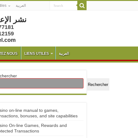
tiles
العربية
نشر الإع
77181
12159
el.com
TEZ NOUS
LIENS UTILES
العربية
chercher
Rechercher
sino on-line manual to games,
nsactions, bonuses, and site capabilities
sino On-line Games, Rewards and
otected Transactions