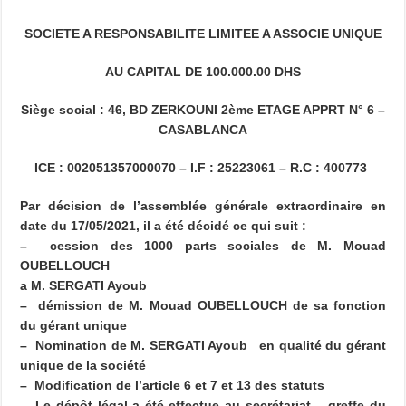
SOCIETE A RESPONSABILITE LIMITEE A ASSOCIE UNIQUE
AU CAPITAL DE 100.000.00 DHS
Siège social : 46, BD ZERKOUNI 2ème ETAGE APPRT N° 6 –
CASABLANCA
ICE : 002051357000070 – I.F : 25223061 – R.C : 400773
Par décision de l’assemblée générale extraordinaire en
date du 17/05/2021, il a été décidé ce qui suit :
– cession des 1000 parts sociales de M. Mouad
OUBELLOUCH
a M. SERGATI Ayoub
– démission de M. Mouad OUBELLOUCH de sa fonction
du gérant unique
– Nomination de M. SERGATI Ayoub en qualité du gérant
unique de la société
– Modification de l’article 6 et 7 et 13 des statuts
Le dépôt légal a été effectue au secrétariat – greffe du