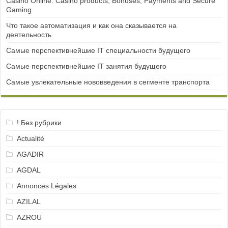
Casino Online: Casino products, Bonuses, Payments and Secure
Gaming
Что такое автоматизация и как она сказывается на
деятельность
Самые перспективнейшие IT специальности будущего
Самые перспективнейшие IT занятия будущего
Самые увлекательные нововведения в сегменте транспорта
! Без рубрики
Actualité
AGADIR
AGDAL
Annonces Légales
AZILAL
AZROU