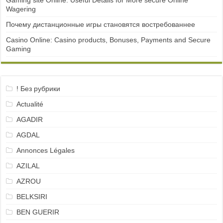
Gaming site Online: Useful Details for More secure Online
Wagering
Почему дистанционные игры становятся востребованнее
Casino Online: Casino products, Bonuses, Payments and Secure
Gaming
! Без рубрики
Actualité
AGADIR
AGDAL
Annonces Légales
AZILAL
AZROU
BELKSIRI
BEN GUERIR