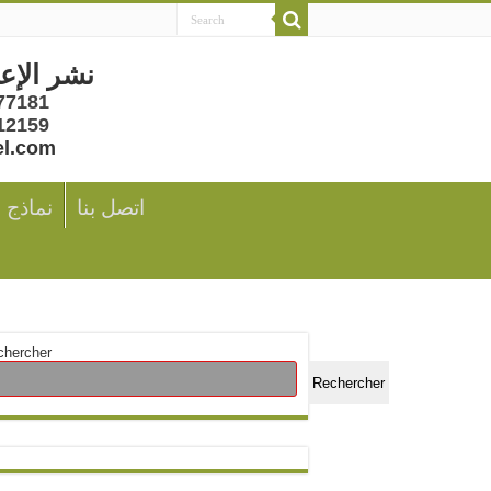
نشر الإع
77181
12159
el.com
اتصل بنا
نماذج 
chercher
Rechercher