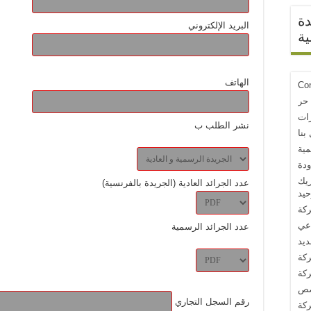
دة
البريد الإلكتروني
ة
الهاتف
Con
 حر
رات
نشر الطلب ب
بنا
مية
دة
يك
عدد الجرائد العادية (الجريدة بالفرنسية)
حيد
ركة
اعي
عدد الجرائد الرسمية
ديد
ركة
ركة
صص
رقم السجل التجاري
كة