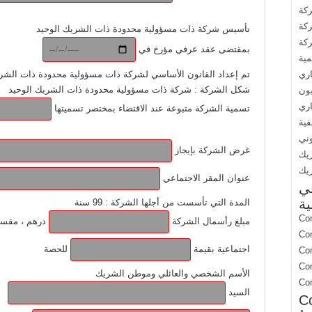
كة
كة
تأسيس شركة ذات مسؤولية محدودة ذات الشريك الوحيد
كة
بمقتضى عقد عرفي مؤرخ في
مية
اري
تم إعداد القانون الأساسي لشركة ذات مسؤولية محدودة ذات الشريك 
شكل الشركة : شركة ذات مسؤولية محدودة ذات الشريك الوحيد
يون
ري
تسمية الشركة متبوعة عند الاقتضاء بمختصر تسميتها
فية
وني
غرض الشركة بإيجاز
يك
يك
عنوان المقر الاجتماعي
في
ية
المدة التي تأسست من أجلها الشركة : 99 سنة
Con
مبلغ رأسمال الشركة
درهم ، مقسم
Con
اجتماعية بقيمة
للحصة
Con
Con
الأسم الشخصي والعائلي وموطن الشريك
Con
السيد
C